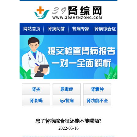
网站首页
肾病问答
肾病专家
肾病综合症
肾炎
尿毒症
肾囊肿
肾衰竭
iga肾病
肾功能不全
患了肾病综合征还能不能喝酒?
2022-05-16