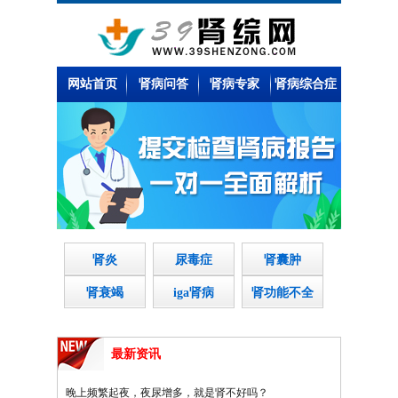
网站首页
肾病问答
肾病专家
肾病综合症
肾炎
尿毒症
肾囊肿
肾衰竭
iga肾病
肾功能不全
最新资讯
晚上频繁起夜，夜尿增多，就是肾不好吗？