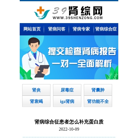
网站首页
肾病问答
肾病专家
肾病综合症
肾炎
尿毒症
肾囊肿
肾衰竭
iga肾病
肾功能不全
肾病综合征患者怎么补充蛋白质
2022-10-09