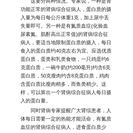
这要分两种情况。专家说，一种是肾
功能正常的肾病综合征病人，蛋白质的摄
入量为每日每公斤体重1克，加上尿中丢
失量即可。另一种是有氮质血症(化验血
尿素氮、肌酐高出正常值)的肾病综合征
病人，要适当地限制蛋白质的摄入，每日
食入的蛋白质约40克左右为宜。应选优质
蛋白质，蛋类和乳类食物，一只鸡蛋约6
克蛋白质，一碗牛奶(约200毫升)约含6克
蛋白质，50克瘦肉约含8克蛋白质，鸡肉
含蛋白质比瘦肉稍多，而鱼类稍少。这
样，可以算出一个肾病综合征病人每日摄
入的蛋白量。
同时肾病专家提醒广大肾综患者，人
体每日需要一定的热能才能活命，有氮质
血症的肾病综合征病人，进食蛋白质少