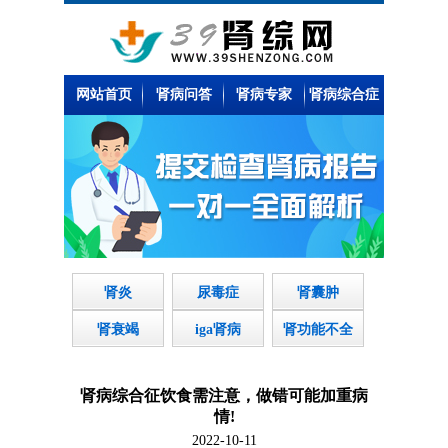
网站首页
肾病问答
肾病专家
肾病综合症
肾炎
尿毒症
肾囊肿
肾衰竭
iga肾病
肾功能不全
肾病综合征饮食需注意，做错可能加重病
情!
2022-10-11