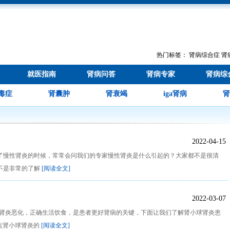
热门标签：
肾病综合症
肾
就医指南
肾病问答
肾病专家
肾病综
毒症
肾囊肿
肾衰竭
iga肾病
肾
2022-04-15
了慢性肾炎的时候，常常会问我们的专家慢性肾炎是什么引起的？大家都不是很清
不是非常的了解
[阅读全文]
2022-03-07
球肾炎恶化，正确生活饮食，是患者更好肾病的关键，下面让我们了解肾小球肾炎患
几点肾小球肾炎的
[阅读全文]