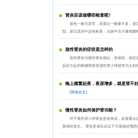
肾炎应该做哪些检查呢?
尿色一般无异常，尿蛋白一般量不多，尿沉
型。尿沉渣涂中染色检查：当尿中含大量细菌
急性肾炎的症状是怎样的
急性肾炎与慢性肾炎相比，来病快，病症
反应引起的两侧肾脏弥漫性肾小球损害为主的
晚上频繁起夜，夜尿增多，就是肾不
[阅读全文]
慢性肾炎如何保护肾功能？
对于慢性肾小球肾炎患者来说，应着重从
衰竭的发生。 肾炎患者应从以下方面做好预防