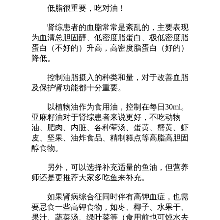
低脂很重要，吃对油！
肾综患者的血脂常常是紊乱的，主要表现
为血清总胆固醇、低密度脂蛋白、极低密度脂
蛋白（不好的）升高，高密度脂蛋白（好的）
降低。
控制油脂摄入的种类和量，对于改善血脂
及保护肾功能都十分重要。
以植物油作为食用油，控制在每日30ml。
亚麻籽油对于肾综患者来说更好，不吃动物
油、肥肉、内脏、各种荤汤、蛋黄、蟹黄、虾
皮、坚果、油炸食品、精制糕点等高脂高胆固
醇食物。
另外，可以选择补充适量的鱼油，但营养
师还是更推荐大家多吃鱼来补充。
如果肾病综合征同时伴有高钾血症，也需
要忌食一些高钾食物，如枣、椰子、水果干、
果汁、蔬菜汤、绿叶菜等（食用前也可焯水去