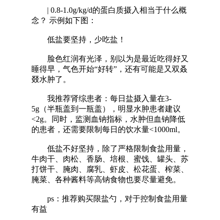
| 0.8-1.0g/kg/d的蛋白质摄入相当于什么概
念？ 示例如下图：
低盐要坚持，少吃盐！
脸色红润有光泽，别以为是最近吃得好又
睡得早，气色开始“好转”，还有可能是又双叒
叕水肿了。
我推荐肾综患者：每日盐摄入量在3-
5g（半瓶盖到一瓶盖），明显水肿患者建议
<2g。同时，监测血钠指标，水肿但血钠降低
的患者，还需要限制每日的饮水量<1000ml。
低盐不好坚持，除了严格限制食盐用量，
牛肉干、肉松、香肠、培根、蜜饯、罐头、苏
打饼干、腌肉、腐乳、虾皮、松花蛋、榨菜、
腌菜、各种酱料等高钠食物也要尽量避免。
ps：推荐购买限盐勺，对于控制食盐用量
有益