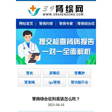
网站首页
肾病问答
肾病专家
肾病综合症
肾炎
尿毒症
肾囊肿
肾衰竭
iga肾病
肾功能不全
肾病综合征到底该怎么吃？
2021-04-16