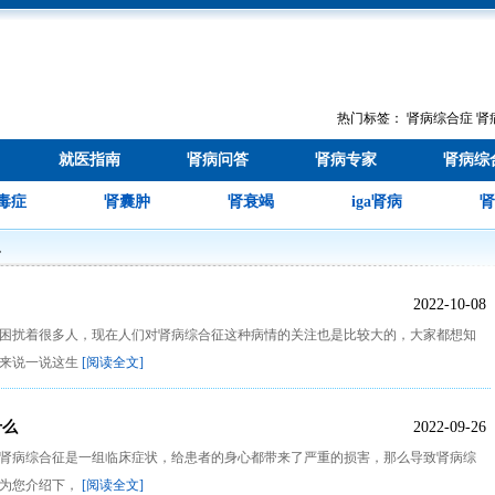
热门标签：
肾病综合症
肾
就医指南
肾病问答
肾病专家
肾病综
毒症
肾囊肿
肾衰竭
iga肾病
肾
识
2022-10-08
题困扰着很多人，现在人们对肾病综合征这种病情的关注也是比较大的，大家都想知
就来说一说这生
[阅读全文]
什么
2022-09-26
?肾病综合征是一组临床症状，给患者的身心都带来了严重的损害，那么导致肾病综
生为您介绍下，
[阅读全文]