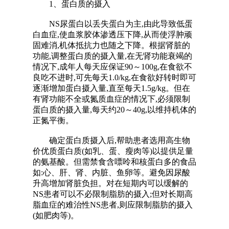
1、蛋白质的摄入
NS尿蛋白以丢失蛋白为主,由此导致低蛋
白血症,使血浆胶体渗透压下降,从而使浮肿顽
固难消,机体抵抗力也随之下降。根据肾脏的
功能,调整蛋白质的摄入量,在无肾功能衰竭的
情况下,成年人每天应保证90～100g,在食欲不
良吃不进时,可先每天1.0/kg,在食欲好转时即可
逐渐增加蛋白摄入量,直至每天1.5g/kg。但在
有肾功能不全或氮质血症的情况下,必须限制
蛋白质的摄入量,每天约20～40g,以维持机体的
正氮平衡。
确定蛋白质摄入后,帮助患者选用高生物
价优质蛋白质(如乳、蛋、瘦肉等)以提供足量
的氨基酸。但需禁食含嘌呤和核蛋白多的食品
如:心、肝、肾、内脏、鱼卵等。避免因尿酸
升高增加肾脏负担。对在短期内可以缓解的
NS患者可以不必限制脂肪的摄入;但对长期高
脂血症的难治性NS患者,则应限制脂肪的摄入
(如肥肉等)。