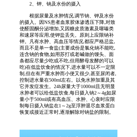
2、钾、钠及水份的摄入
根据尿量及水肿情况,调节钠、钾及水份
的摄入。因NS患者血浆胶体渗透压下降,对致
使醛固酮分泌增加,又因糖皮质激素及噻嗪类
和速尿等应用,使钾盐丢失。原则上应限钠补
钾。凡有水肿、高血压等情况,都应严格忌盐,
而且不是单一食盐(主要成份是氯化钠不能吃,
连含钠的食物,如用苏打或老碱做的馒头、面
条都应尽量少吃或不吃,但用酵母发酵的可以
吃)在低盐饮食的情况下,进水量可以不一定限
制,但在有严重水肿而小便又很少,甚至尿闭者,
控制进水量在500ml左右。以免水肿加重及其
它并发症发生。24h尿量大于1000ml且无明显
水肿者可以给低盐饮食,每日摄入钠2～4g如尿
量小于500ml或有高血压、水肿、心衰时应限
制每日摄入钠盐在1～2g至浮肿退尽血浆蛋白
恢复或接近正常时,逐渐解除对钠盐的限制。