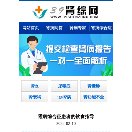
网站首页
肾病问答
肾病专家
肾病综合症
肾炎
尿毒症
肾囊肿
肾衰竭
iga肾病
肾功能不全
肾病综合征患者的饮食指导
2022-02-10